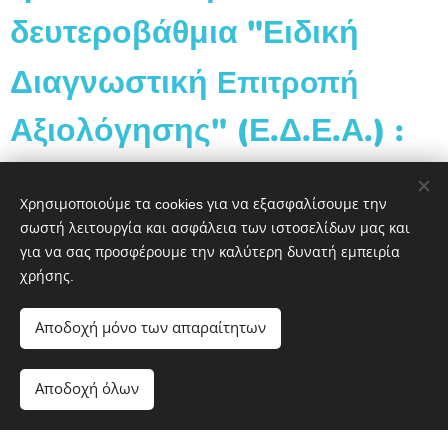
δευτεροβάθμια "Ειδική
Διαγνωστική
Επιτροπή
Αξιολόγησης" (Ε.Δ.Ε.Α.) :
επιλέξτε την παραπάνω εικόνα ή τον
παραπάνω σύνδεσμο (link)
Χρησιμοποιούμε τα cookies για να εξασφαλίσουμε την
σωστή λειτουργία και ασφάλεια των ιστοσελίδων μας και
για να σας προσφέρουμε την καλύτερη δυνατή εμπειρία
χρήσης.
Αποδοχή μόνο των απαραίτητων
ΚΕ.Δ.Α.Σ.Υ. ΗΜΑΘΙΑΣ
Αποδοχή όλων
Υλοποιήθηκε από τη
Webnode
Cookies
Ξεκινήστε
Δημιουργήστε δωρεάν ιστοσελίδα!