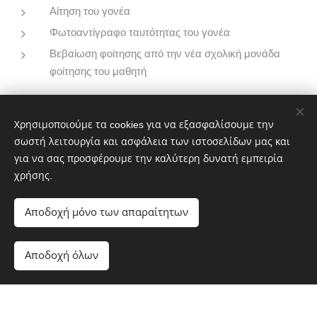
Αίτηση του γονέα
Φωτοαντίγραφο ταυτότητας του γονέα
Βεβαίωση φοίτησης από την νέα σχολική μονάδα
φοίτησης του μαθητή
ΛΗΨΗ ΑΙΤΗΣΗ ΓΟ...ΔΑΣΥ.doc
Χρησιμοποιούμε τα cookies για να εξασφαλίσουμε την
σωστή λειτουργία και ασφάλεια των ιστοσελίδων μας και
για να σας προσφέρουμε την καλύτερη δυνατή εμπειρία
χρήσης.
Αποδοχή μόνο των απαραίτητων
ΚΕ.Δ.Α.Σ.Υ. ΗΜΑΘΙΑΣ
Αποδοχή όλων
Υλοποιήθηκε από τη
Webnode
Cookies
Ξεκινήστε
Δημιουργήστε δωρεάν ιστοσελίδα!